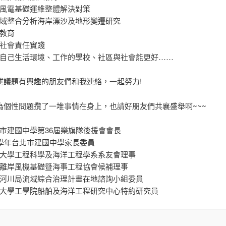
風電基礎運維整體解決對策
域整合分析海岸漂沙及地形變遷研究
教育
社會責任實踐
自己生活環境、工作的學校、社區與社會能更好……
述議題有興趣的朋友們和我連絡，一起努力!
為個性問題攬了一堆事情在身上，也請好朋友們共襄盛舉啊~~~
市建國中學第36屆樂旗隊後援會會長
7學年台北市建國中學家長委員
大學工程科學及海洋工程學系系友會理事
離岸風機基礎暨海事工程協會候補理事
河川局流域綜合治理計畫在地諮詢小組委員
大學工學院船舶及海洋工程研究中心特約研究員