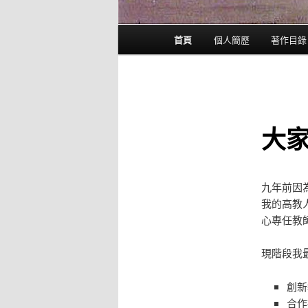
主
首頁
個人簡歷
著作目錄
要
選
單
大家
九年前因
我的高教
心專任教
現階段我
創新
合作