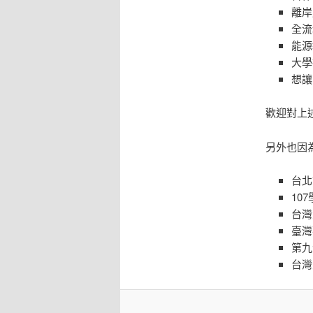
離岸
全流
能源
大學
想讓
歡迎對上
另外也因
台北
10
台灣
臺灣
第九
台灣