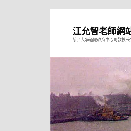
跳
至
主
江允智老師網
要
慈濟大學通識教育中心副教授兼
內
容